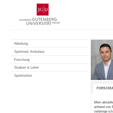
Zum
Johannes
Inhalt
Gutenberg-
springen
Universität
Mainz
Abteilung
Sportmed. Ambulanz
Forschung
Studium & Lehre
Sportinstitut
FORSCHU
Mein aktuell
anhand von B
verbringe ich