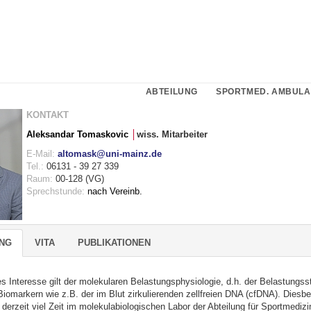
ABTEILUNG
SPORTMED. AMBULA
KONTAKT
Aleksandar Tomaskovic
│
wiss. Mitarbeiter
E-Mail:
altomask@uni-mainz.de
Tel.:
06131 - 39 27 339
Raum:
00-128 (VG)
Sprechstunde:
nach Vereinb.
NG
VITA
PUBLIKATIONEN
es Interesse gilt der molekularen Belastungsphysiologie, d.h. der Belastungs
iomarkern wie z.B. der im Blut zirkulierenden zellfreien DNA (cfDNA). Diesbe
 derzeit viel Zeit im molekulabiologischen Labor der Abteilung für Sportmedizi