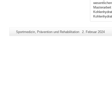
wesentlichen
Masterarbeit
Kohlenhydrat
Kohlenhydrat
Zusätzliche
Seiten-
Letzte
Sportmedizin, Prävention und Rehabilitation
2. Februar 2024
Informationen
Name:
Aktualisierung:
zu
dieser
Seite